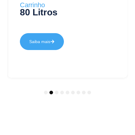
Carrinho
80 Litros
Saiba mais
1
2
3
4
5
6
7
8
9